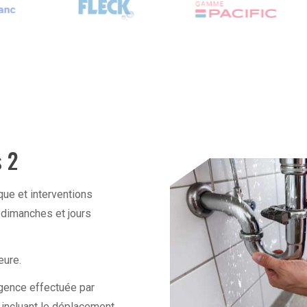
s 2
que et interventions
 dimanches et jours
eure.
urgence effectuée par
 incluant le déplacement,