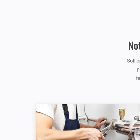
Not
Sollic
p
t