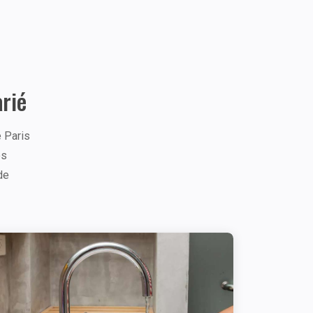
arié
e Paris
os
de